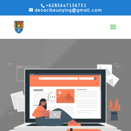
+6285647156731
desacibeunying@gmail.com