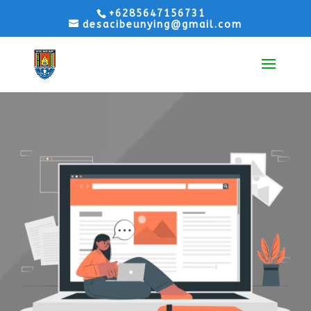
+6285647156731
desacibeunying@gmail.com