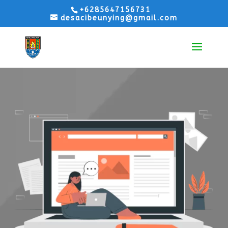
+6285647156731
desacibeunying@gmail.com