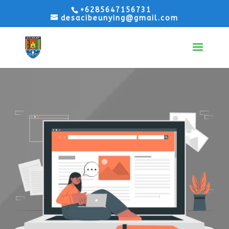
+6285647156731
desacibeunying@gmail.com