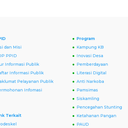
PID
Program
si dan Misi
Kampung KB
OP PPID
Inovasi Desa
ur Informasi Publik
Pemberdayaan
ftar Informasi Publik
Literasi Digital
aklumat Pelayanan Publik
Anti Narkoba
ermohonan Infomasi
Pamsimas
Siskamling
Pencegahan Stunting
nk Terkait
Ketahanan Pangan
rodeskel
PAUD