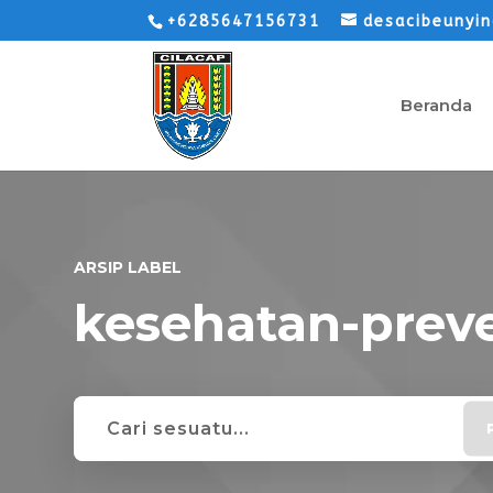
+6285647156731
desacibeunyi
Beranda
ARSIP LABEL
kesehatan-preve