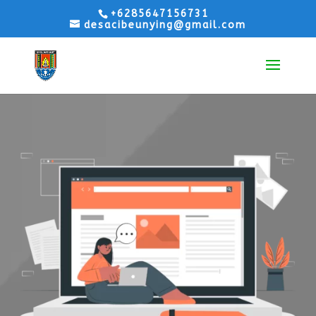
+6285647156731
desacibeunying@gmail.com