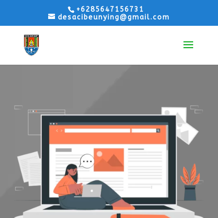
+6285647156731
desacibeunying@gmail.com