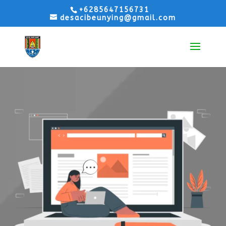
+6285647156731
desacibeunying@gmail.com