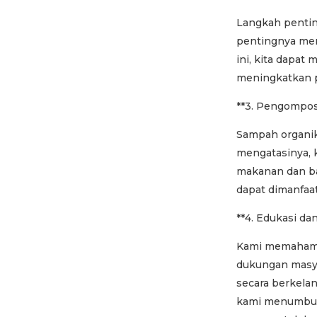
Langkah penti
pentingnya mem
ini, kita dapa
meningkatkan p
**3. Pengompo
Sampah organik
mengatasinya, 
makanan dan ba
dapat dimanfaa
**4. Edukasi dan
Kami memahami 
dukungan masya
secara berkela
kami menumbuh