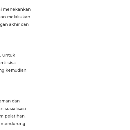
ami menekankan
ngan melakukan
gan akhir dan
. Untuk
ti sisa
ang kemudian
haman dan
 sosialisasi
m pelatihan,
n mendorong