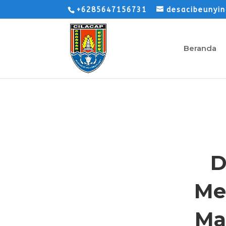
+6285647156731
desacibeunyi
Beranda
D
Me
Ma