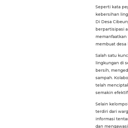
Seperti kata p
kebersihan ling
Di Desa Cibeun
berpartisipasi
memanfaatkan f
membuat desa k
Salah satu kun
lingkungan di 
bersih, menge
sampah. Kolabo
telah mencipta
semakin efektif
Selain kelompo
terdiri dari w
informasi tent
dan mengawasi