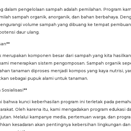
ng dalam pengelolaan sampah adalah pemilahan. Program k
ilah sampah organik, anorganik, dan bahan berbahaya. De
t mengurangi volume sampah yang dibuang ke tempat pembuan
otensi daur ulang.
san**
 merupakan komponen besar dari sampah yang kita hasilkan
kami menerapkan sistem pengomposan. Sampah organik seper
han tanaman diproses menjadi kompos yang kaya nutrisi, y
tkan sebagai pupuk alami untuk tanaman.
 Sosialisasi**
bahwa kunci keberhasilan program ini terletak pada pema
rakat. Oleh karena itu, kami mengadakan program edukasi dan
njutan. Melalui kampanye media, pertemuan warga, dan progra
kan kesadaran akan pentingnya kebersihan lingkungan da