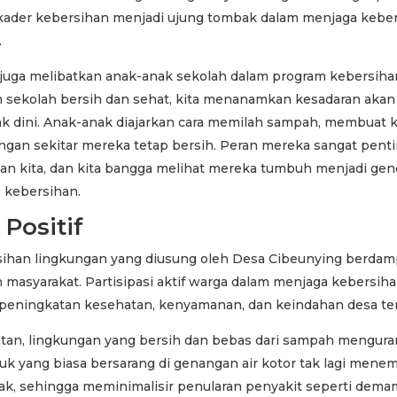
kader kebersihan menjadi ujung tombak dalam menjaga kebe
.
a juga melibatkan anak-anak sekolah dalam program kebersiha
m sekolah bersih dan sehat, kita menanamkan kesadaran aka
ak dini. Anak-anak diajarkan cara memilah sampah, membuat 
ngan sekitar mereka tetap bersih. Peran mereka sangat pent
an kita, dan kita bangga melihat mereka tumbuh menjadi gen
p kebersihan.
Positif
ihan lingkungan yang diusung oleh Desa Cibeunying berdamp
 masyarakat. Partisipasi aktif warga dalam menjaga kebersih
peningkatan kesehatan, kenyamanan, dan keindahan desa terc
atan, lingkungan yang bersih dan bebas dari sampah menguran
uk yang biasa bersarang di genangan air kotor tak lagi men
k, sehingga meminimalisir penularan penyakit seperti dema