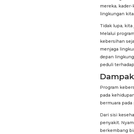
mereka, kader-
lingkungan kita
Tidak lupa, kit
Melalui progra
kebersihan sej
menjaga lingku
depan lingkung
peduli terhada
Dampak 
Program kebers
pada kehidupan
bermuara pada 
Dari sisi keseh
penyakit. Nyam
berkembang bia