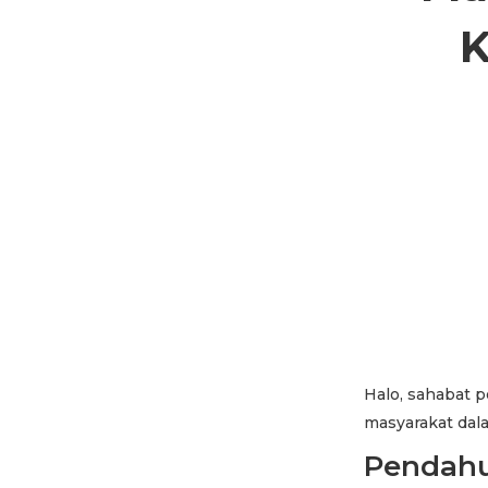
K
Halo, sahabat 
masyarakat dal
Pendah