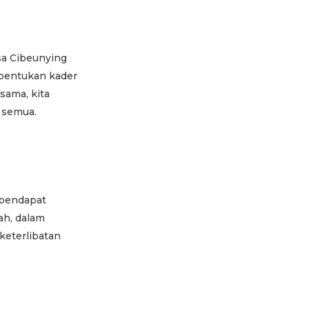
sa Cibeunying
mbentukan kader
sama, kita
 semua.
ependapat
ah, dalam
 keterlibatan