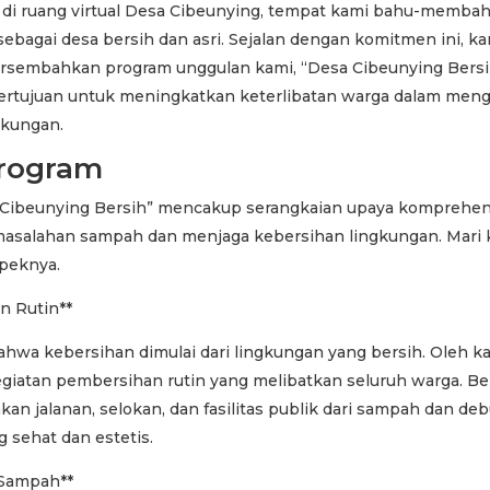
 di ruang virtual Desa Cibeunying, tempat kami bahu-memb
 sebagai desa bersih dan asri. Sejalan dengan komitmen ini, 
sembahkan program unggulan kami, “Desa Cibeunying Bersi
ertujuan untuk meningkatkan keterlibatan warga dalam meng
gkungan.
rogram
Cibeunying Bersih” mencakup serangkaian upaya komprehen
asalahan sampah dan menjaga kebersihan lingkungan. Mari kit
speknya.
n Rutin**
hwa kebersihan dimulai dari lingkungan yang bersih. Oleh ka
iatan pembersihan rutin yang melibatkan seluruh warga. B
an jalanan, selokan, dan fasilitas publik dari sampah dan de
 sehat dan estetis.
 Sampah**