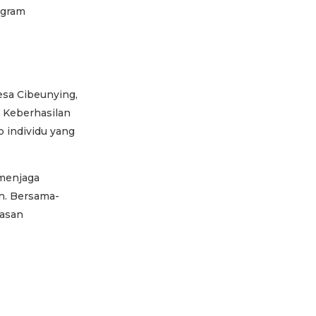
esa Cibeunying,
. Keberhasilan
p individu yang
 menjaga
n. Bersama-
lasan