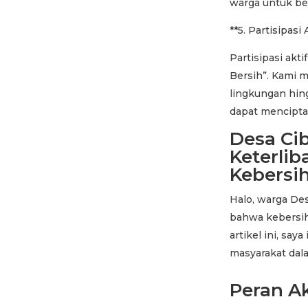
warga untuk ber
**5. Partisipasi 
Partisipasi ak
Bersih”. Kami 
lingkungan hing
dapat mencipta
Desa Ci
Keterli
Kebersi
Halo, warga De
bahwa kebersih
artikel ini, sa
masyarakat dala
Peran Ak