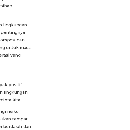
rsihan
n lingkungan.
n pentingnya
kompos, dan
ing untuk masa
erasi yang
ak positif
an lingkungan
inta kita.
gi risiko
emukan tempat
m berdarah dan