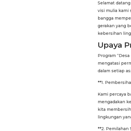
Selamat datang
visi mulia kami
bangga memper
gerakan yang b
kebersihan lin
Upaya P
Program “Desa 
mengatasi perm
dalam setiap a
**1. Pembersiha
Kami percaya ba
mengadakan keg
kita membersihk
lingkungan yang
**2. Pemilahan