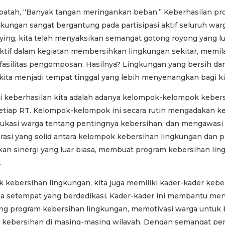
epatah, “Banyak tangan meringankan beban.” Keberhasilan p
kungan sangat bergantung pada partisipasi aktif seluruh war
ying, kita telah menyaksikan semangat gotong royong yang lu
 aktif dalam kegiatan membersihkan lingkungan sekitar, memi
asilitas pengomposan. Hasilnya? Lingkungan yang bersih dan
ita menjadi tempat tinggal yang lebih menyenangkan bagi ki
ci keberhasilan kita adalah adanya kelompok-kelompok keber
setiap RT. Kelompok-kelompok ini secara rutin mengadakan ke
dukasi warga tentang pentingnya kebersihan, dan mengawas
rasi yang solid antara kelompok kebersihan lingkungan dan 
kan sinergi yang luar biasa, membuat program kebersihan lin
.
k kebersihan lingkungan, kita juga memiliki kader-kader keb
arga setempat yang berdedikasi. Kader-kader ini membantu m
ang program kebersihan lingkungan, memotivasi warga untuk b
 kebersihan di masing-masing wilayah. Dengan semangat pe