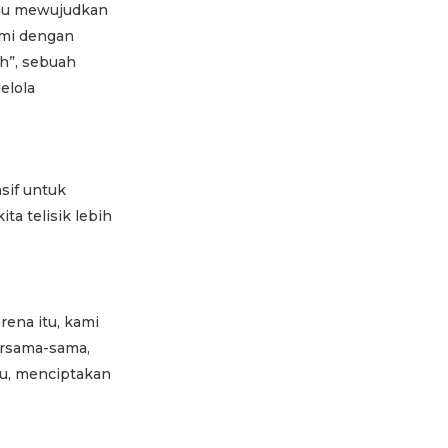
ahu mewujudkan
kami dengan
h”, sebuah
elola
sif untuk
a telisik lebih
rena itu, kami
ersama-sama,
bu, menciptakan