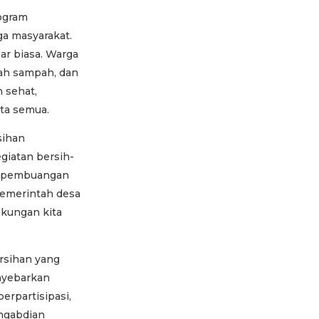
rogram
ga masyarakat.
ar biasa. Warga
lah sampah, dan
 sehat,
ta semua.
sihan
giatan bersih-
i pembuangan
pemerintah desa
gkungan kita
ersihan yang
enyebarkan
erpartisipasi,
ngabdian