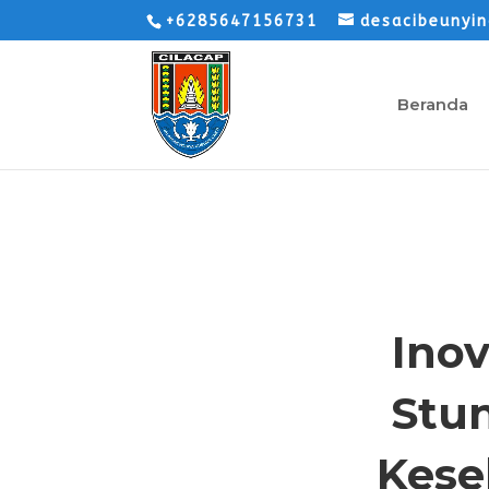
+6285647156731
desacibeunyi
Beranda
Ino
Stu
Kese