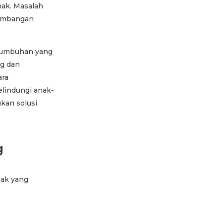
nak. Masalah
kembangan
rtumbuhan yang
ng dan
ara
elindungi anak-
ukan solusi
g