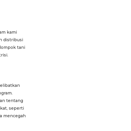
ram kami
 distribusi
elompok tani
isi.
elibatkan
ogram.
an tentang
kat, seperti
ya mencegah