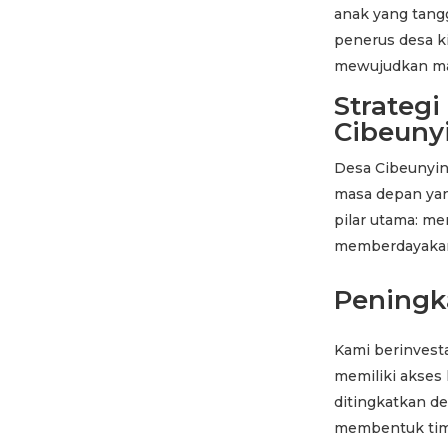
anak yang tang
penerus desa k
mewujudkan mas
Strategi
Cibeuny
Desa Cibeunyin
masa depan yang
pilar utama: m
memberdayakan
Peningk
Kami berinvest
memiliki akses 
ditingkatkan de
membentuk tim