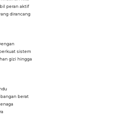
il peran aktif
 yang dirancang
 Dengan
perkuat sistem
han gizi hingga
andu
mbangan berat
tenaga
ra