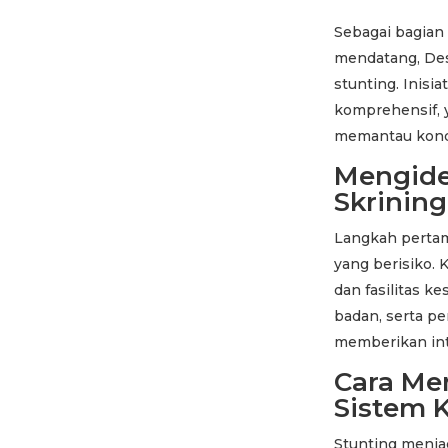
Sebagai bagian
mendatang, Des
stunting. Inis
komprehensif, 
memantau kondis
Mengide
Skrining
Langkah pertam
yang berisiko.
dan fasilitas k
badan, serta pe
memberikan int
Cara Men
Sistem 
Stunting menja