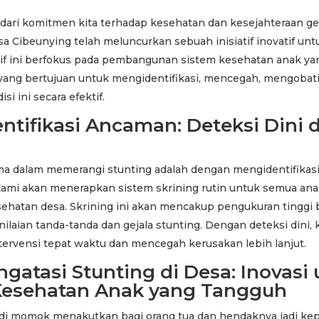
 dari komitmen kita terhadap kesehatan dan kesejahteraan ge
a Cibeunying telah meluncurkan sebuah inisiatif inovatif un
iatif ini berfokus pada pembangunan sistem kesehatan anak y
yang bertujuan untuk mengidentifikasi, mencegah, mengobati
i ini secara efektif.
ntifikasi Ancaman: Deteksi Dini 
a dalam memerangi stunting adalah dengan mengidentifikas
 Kami akan menerapkan sistem skrining rutin untuk semua an
esehatan desa. Skrining ini akan mencakup pengukuran tinggi
nilaian tanda-tanda dan gejala stunting. Dengan deteksi dini, 
ervensi tepat waktu dan mencegah kerusakan lebih lanjut.
gatasi Stunting di Desa: Inovasi
Kesehatan Anak yang Tangguh
di momok menakutkan bagi orang tua dan hendaknya jadi kepr