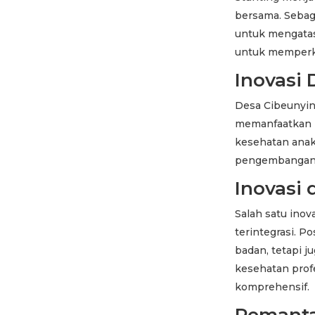
bersama. Sebaga
untuk mengatasi
untuk memperk
Inovasi 
Desa Cibeunyin
memanfaatkan p
kesehatan anak.
pengembangan f
Inovasi
Salah satu ino
terintegrasi. 
badan, tetapi 
kesehatan prof
komprehensif.
Pemant