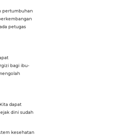
an pertumbuhan
u perkembangan
pada petugas
apat
izi bagi ibu-
 mengolah
Kita dapat
ejak dini sudah
istem kesehatan