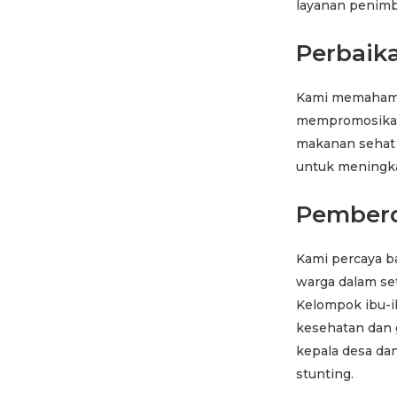
layanan penimb
Perbaika
Kami memahami 
mempromosikan 
makanan sehat g
untuk meningka
Pemberd
Kami percaya b
warga dalam se
Kelompok ibu-i
kesehatan dan g
kepala desa d
stunting.