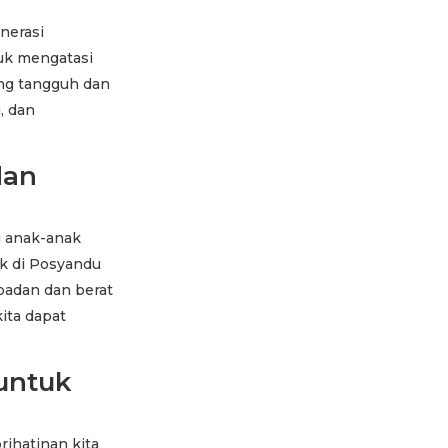
nerasi
tuk mengatasi
ang tangguh dan
, dan
dan
i anak-anak
ak di Posyandu
 badan dan berat
kita dapat
 untuk
ihatinan kita