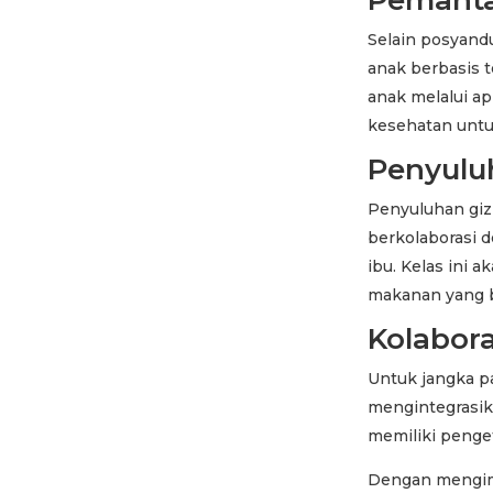
Selain posyand
anak berbasis 
anak melalui ap
kesehatan untuk
Penyulu
Penyuluhan giz
berkolaborasi 
ibu. Kelas ini
makanan yang b
Kolabor
Untuk jangka p
mengintegrasika
memiliki penge
Dengan mengimp