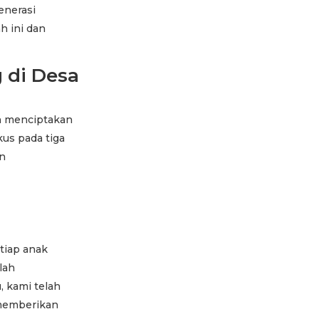
enerasi
h ini dan
g di Desa
an menciptakan
kus pada tiga
an
tiap anak
lah
, kami telah
memberikan