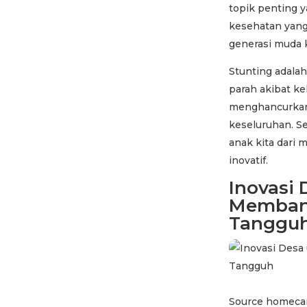
topik penting 
kesehatan yan
generasi muda 
Stunting adala
parah akibat k
menghancurkan,
keseluruhan. Se
anak kita dari 
inovatif.
Inovasi 
Membang
Tanggu
Source homecar