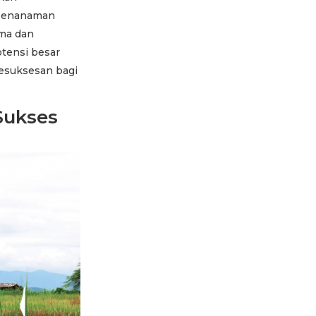
 penanaman
ama dan
otensi besar
kesuksesan bagi
Sukses