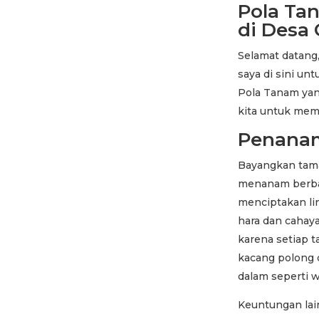
Pola Tan
di Desa
Selamat datang
saya di sini u
Pola Tanam yan
kita untuk mem
Penana
Bayangkan tama
menanam berbag
menciptakan li
hara dan cahay
karena setiap 
kacang polong 
dalam seperti 
Keuntungan lai