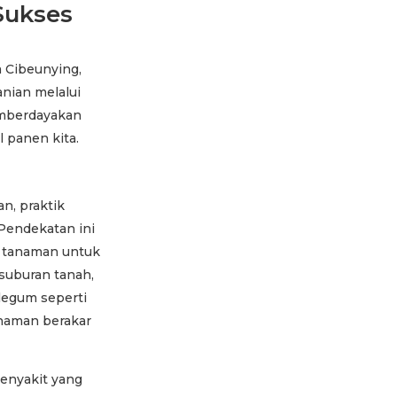
Sukses
 Cibeunying,
nian melalui
memberdayakan
 panen kita.
n, praktik
Pendekatan ini
r tanaman untuk
suburan tanah,
legum seperti
anaman berakar
enyakit yang