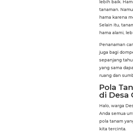
lebih baik. Ham
tanaman. Namu
hama karena me
Selain itu, tan
hama alami, le
Penanaman camp
juga bagi dom
sepanjang tahu
yang sama dap
ruang dan sumb
Pola Tan
di Desa
Halo, warga De
Anda semua unt
pola tanam yang
kita tercinta.