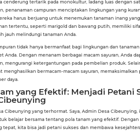
a cenderung tertarik pada monokultur, ladang luas dengan sat
n, penanaman campuran menciptakan lingkungan yang kuran
reka harus berjuang untuk menemukan tanaman inang yang 
aman tertentu, seperti marigold dan bawang putih, memiliki sif
bih jauh melindungi tanaman Anda.
uran tidak hanya bermanfaat bagi lingkungan dan tanaman 
pet Anda. Dengan menanam berbagai macam sayuran, Anda d
n, mengurangi ketergantungan pada pembelian produk. Selain 
at menghasilkan bermacam-macam sayuran, memaksimalkan
er daya.
am yang Efektif: Menjadi Petani 
 Cibeunying
sa Cibeunying yang terhormat. Saya, Admin Desa Cibeunying,
uk belajar bersama tentang pola tanam yang efektif. Denga
 tepat, kita bisa jadi petani sukses dan membawa kesejahter