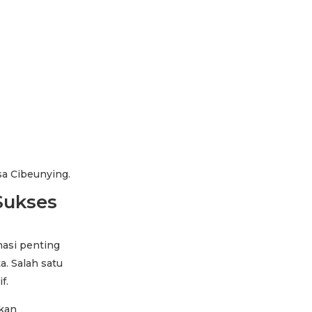
esa Cibeunying.
Sukses
masi penting
. Salah satu
f.
lkan