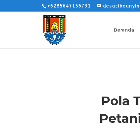
+6285647156731
desacibeunyi
Beranda
Pola 
Petan