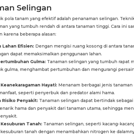
an Selingan
ik pola tanam yang efektif adalah penanaman selingan. Teknik
n yang tumbuh rendah di antara tanaman tinggi. Cara ini sa
 karena beberapa alasan:
Lahan Efisien:
Dengan mengisi ruang kosong di antara tanam
ngan dapat memaksimalkan penggunaan lahan.
ertumbuhan Gulma:
Tanaman selingan yang tumbuh rapat 
uk gulma, menghambat pertumbuhan dan mengurangi persai
 Keanekaragaman Hayati:
Menanam berbagai jenis tanaman 
manfaat, seperti penyerbuk dan predator alami hama.
Risiko Penyakit:
Tanaman selingan dapat bertindak sebaga
enarik hama dan penyakit dari tanaman utama, sehingga meng
enyakit.
 Kesuburan Tanah:
Tanaman selingan, seperti kacang-kacang
kesuburan tanah dengan menambahkan nitrogen ke dalamny