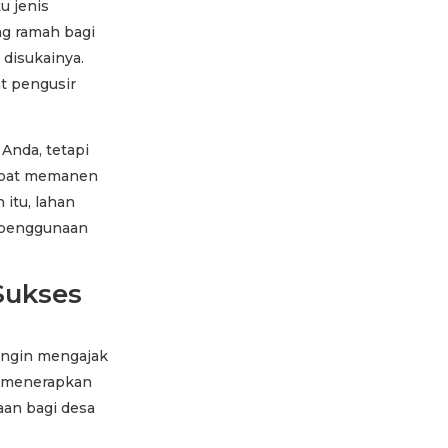
u jenis
g ramah bagi
disukainya.
at pengusir
Anda, tetapi
apat memanen
itu, lahan
 penggunaan
Sukses
 ingin mengajak
n menerapkan
aan bagi desa