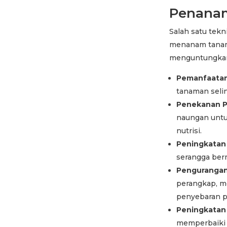
Penanam
Salah satu tekn
menanam tanama
menguntungkan
Pemanfaatan 
tanaman seli
Penekanan P
naungan unt
nutrisi.
Peningkatan
serangga ber
Pengurangan 
perangkap, m
penyebaran p
Peningkatan
memperbaiki 