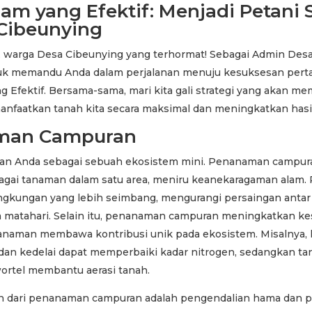
am yang Efektif: Menjadi Petani 
 Cibeunying
, warga Desa Cibeunying yang terhormat! Sebagai Admin Desa
ntuk memandu Anda dalam perjalanan menuju kesuksesan perta
g Efektif. Bersama-sama, mari kita gali strategi yang akan 
anfaatkan tanah kita secara maksimal dan meningkatkan hasil
man Campuran
n Anda sebagai sebuah ekosistem mini. Penanaman campura
ai tanaman dalam satu area, meniru keanekaragaman alam. 
ngkungan yang lebih seimbang, mengurangi persaingan anta
a matahari. Selain itu, penanaman campuran meningkatkan ke
tanaman membawa kontribusi unik pada ekosistem. Misalnya, 
dan kedelai dapat memperbaiki kadar nitrogen, sedangkan t
wortel membantu aerasi tanah.
n dari penanaman campuran adalah pengendalian hama dan p