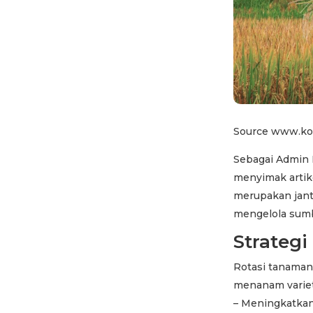
Source www.ko
Sebagai Admin D
menyimak artike
merupakan jant
mengelola sumb
Strateg
Rotasi tanaman
menanam variet
– Meningkatka