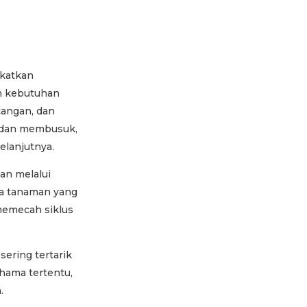
gkatkan
n kebutuhan
cangan, dan
i dan membusuk,
lanjutnya.
an melalui
ka tanaman yang
memecah siklus
sering tertarik
hama tertentu,
.