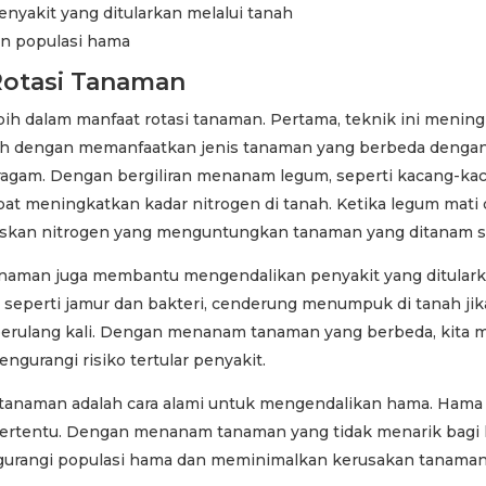
nyakit yang ditularkan melalui tanah
n populasi hama
Rotasi Tanaman
lebih dalam manfaat rotasi tanaman. Pertama, teknik ini menin
ah dengan memanfaatkan jenis tanaman yang berbeda denga
eragam. Dengan bergiliran menanam legum, seperti kacang-ka
apat meningkatkan kadar nitrogen di tanah. Ketika legum mat
skan nitrogen yang menguntungkan tanaman yang ditanam se
tanaman juga membantu mengendalikan penyakit yang ditulark
, seperti jamur dan bakteri, cenderung menumpuk di tanah ji
erulang kali. Dengan menanam tanaman yang berbeda, kita 
ngurangi risiko tertular penyakit.
i tanaman adalah cara alami untuk mengendalikan hama. Hama 
ertentu. Dengan menanam tanaman yang tidak menarik bagi 
gurangi populasi hama dan meminimalkan kerusakan tanaman