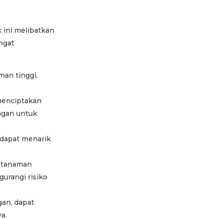
 ini melibatkan
ngat
an tinggi,
menciptakan
ngan untuk
dapat menarik
i tanaman
urangi risiko
an, dapat
a.